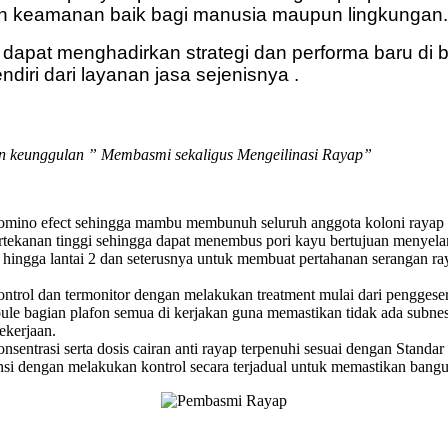
nan keamanan baik bagi manusia maupun lingkungan.
 dapat menghadirkan strategi dan performa baru di
iri dari layanan jasa sejenisnya .
gan keunggulan ” Membasmi sekaligus Mengeilinasi Rayap”
domino efect sehingga mambu membunuh seluruh anggota koloni rayap 
rtekanan tinggi sehingga dapat menembus pori kayu bertujuan menyel
tu hingga lantai 2 dan seterusnya untuk membuat pertahanan serangan r
ontrol dan termonitor dengan melakukan treatment mulai dari pengges
e bagian plafon semua di kerjakan guna memastikan tidak ada subnest 
ekerjaan.
konsentrasi serta dosis cairan anti rayap terpenuhi sesuai dengan Sta
si dengan melakukan kontrol secara terjadual untuk memastikan bangun