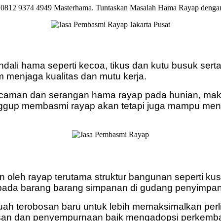
: 0812 9374 4949 Masterhama. Tuntaskan Masalah Hama Rayap dengan
dali hama seperti kecoa, tikus dan kutu busuk ser
menjaga kualitas dan mutu kerja.
caman dan serangan hama rayap pada hunian, maka
gup membasmi rayap akan tetapi juga mampu mengel
oleh rayap terutama struktur bangunan seperti kuse
uga pada barang barang simpanan di gudang penyimpan
buah terobosan baru untuk lebih memaksimalkan pe
luasan dan penyempurnaan baik mengadopsi perkemb