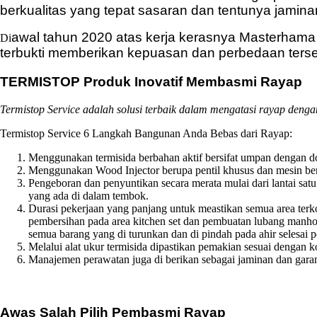
berkualitas yang tepat sasaran dan tentunya jami
awal tahun 2020 atas kerja kerasnya Masterhama
Di
terbukti memberikan kepuasan dan perbedaan tersend
TERMISTOP Produk Inovatif Membasmi Rayap
Termistop Service adalah solusi terbaik dalam mengatasi rayap den
Termistop Service 6 Langkah Bangunan Anda Bebas dari Rayap:
Menggunakan termisida berbahan aktif bersifat umpan dengan 
Menggunakan Wood Injector berupa pentil khusus dan mesin be
Pengeboran dan penyuntikan secara merata mulai dari lantai sa
yang ada di dalam tembok.
Durasi pekerjaan yang panjang untuk meastikan semua area terk
pembersihan pada area kitchen set dan pembuatan lubang manhoul
semua barang yang di turunkan dan di pindah pada ahir selesai p
Melalui alat ukur termisida dipastikan pemakian sesuai dengan 
Manajemen perawatan juga di berikan sebagai jaminan dan garan
Awas Salah Pilih Pembasmi Rayap