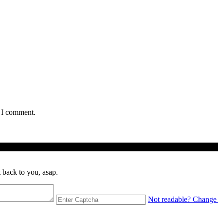
e I comment.
 Rayap
 back to you, asap.
Not readable? Change 