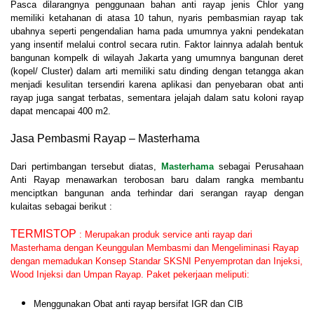
Pasca dilarangnya penggunaan bahan anti rayap jenis Chlor yang
memiliki ketahanan di atasa 10 tahun, nyaris pembasmian rayap tak
ubahnya seperti pengendalian hama pada umumnya yakni pendekatan
yang insentif melalui control secara rutin. Faktor lainnya adalah bentuk
bangunan kompelk di wilayah Jakarta yang umumnya bangunan deret
(kopel/ Cluster) dalam arti memiliki satu dinding dengan tetangga akan
menjadi kesulitan tersendiri karena aplikasi dan penyebaran obat anti
rayap juga sangat terbatas, sementara jelajah dalam satu koloni rayap
dapat mencapai 400 m2.
Jasa Pembasmi Rayap – Masterhama
Dari pertimbangan tersebut diatas,
Masterhama
sebagai Perusahaan
Anti Rayap menawarkan terobosan baru dalam rangka membantu
menciptkan bangunan anda terhindar dari serangan rayap dengan
kulaitas sebagai berikut :
TERMISTOP
: Merupakan produk service anti rayap dari
Masterhama dengan Keunggulan Membasmi dan Mengeliminasi Rayap
dengan memadukan Konsep Standar SKSNI Penyemprotan dan Injeksi,
Wood Injeksi dan Umpan Rayap. Paket pekerjaan meliputi:
Menggunakan Obat anti rayap bersifat IGR dan CIB