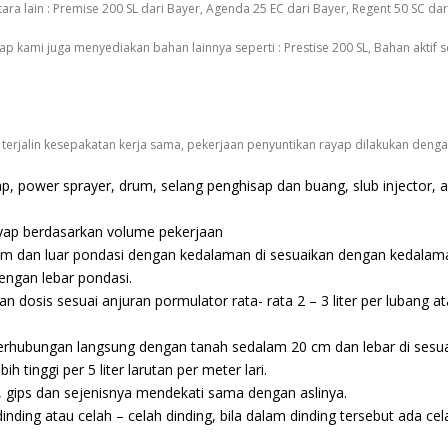
ara lain : Premise 200 SL dari Bayer, Agenda 25 EC dari Bayer, Regent 50 SC dar
kami juga menyediakan bahan lainnya seperti : Prestise 200 SL, Bahan aktif sej
 terjalin kesepakatan kerja sama, pekerjaan penyuntikan rayap dilakukan denga
 power sprayer, drum, selang penghisap dan buang, slub injector, al
yap berdasarkan volume pekerjaan
m dan luar pondasi dengan kedalaman di sesuaikan dengan kedalaman l
engan lebar pondasi.
n dosis sesuai anjuran pormulator rata- rata 2 – 3 liter per lubang a
 berhubungan langsung dengan tanah sedalam 20 cm dan lebar di sesu
 tinggi per 5 liter larutan per meter lari.
gips dan sejenisnya mendekati sama dengan aslinya.
ding atau celah – celah dinding, bila dalam dinding tersebut ada cela