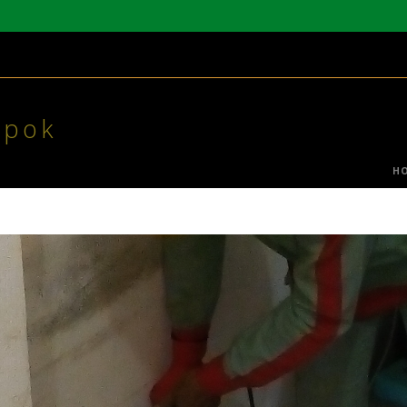
epok
H