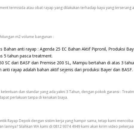
atment termisida atau obat rayap yang dilakukan terhadap kayu yang terserang
m hitungan m2 volume bangunan :
s Bahan anti rayap : Agenda 25 EC Bahan Aktif Pipronil, Produksi Baye
 5 tahun pasca treatment.
 50 SC dari BASF dan Premise 200 SL, Mampu bertahan di atas 3 tahu
n anti rayap adalah bahan aktif sejenis dari produksi Bayer dan BASF.
ketentuan dan standar yang ada yakni 3 Tahun, dengan pokok garansi : Treatmen
apat perlakuan tanpa di kenakan biaya.
untik Rayap Depok dengan sistim kerja yang hampir sama, tetap kami mencoba
n lainnya? Silahkan WA kami di 0812 9374 4949 kami akan kirim video pekerjaa