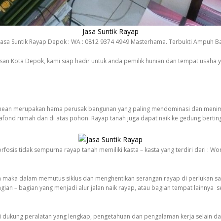
Jasa Suntik Rayap
asa Suntik Rayap Depok : WA : 0812 9374 4949 Masterhama. Terbukti Ampuh B
asan Kota Depok, kami siap hadir untuk anda pemilik hunian dan tempat usa
nean merupakan hama perusak bangunan yang paling mendominasi dan menimbul
fond rumah dan di atas pohon. Rayap tanah juga dapat naik ke gedung berting
orfosis tidak sempurna rayap tanah memiliki kasta – kasta yang terdiri dari : Wo
n maka dalam memutus siklus dan menghentikan serangan rayap di perlukan s
gian – bagian yang menjadi alur jalan naik rayap, atau bagian tempat lainnya
n di dukung peralatan yang lengkap, pengetahuan dan pengalaman kerja selain 