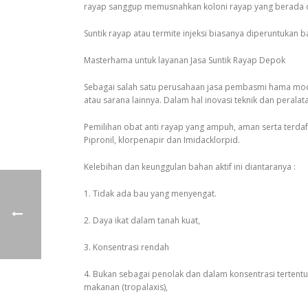
rayap sanggup memusnahkan koloni rayap yang berada di
Suntik rayap atau termite injeksi biasanya diperuntukan 
Masterhama untuk layanan Jasa Suntik Rayap Depok
Sebagai salah satu perusahaan jasa pembasmi hama modr
atau sarana lainnya. Dalam hal inovasi teknik dan peral
Pemilihan obat anti rayap yang ampuh, aman serta terdaft
Pipronil, klorpenapir dan Imidacklorpid.
Kelebihan dan keunggulan bahan aktif ini diantaranya :
1. Tidak ada bau yang menyengat.
2. Daya ikat dalam tanah kuat,
3. Konsentrasi rendah
4. Bukan sebagai penolak dan dalam konsentrasi tertent
makanan (tropalaxis),