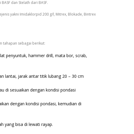
i BASF dan Stelath dari BASF.
enis yakni Imidaklorpid 200 g/l, Mitrex, Blokade, Bintrex
n tahapan sebagai berikut:
at penyuntuk, hammer drill, mata bor, scrab,
antai, jarak antar titik lubang 20 – 30 cm
tau di sesuaikan dengan kondisi pondasi
aikan dengan kondisi pondasi, kemudian di
h yang bisa di lewati rayap.