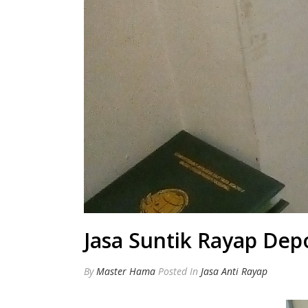
Jasa Suntik Rayap Dep
By
Master Hama
Posted
In
Jasa Anti Rayap