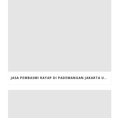
JASA PEMBASMI RAYAP DI PADEMANGAN JAKARTA UTARA