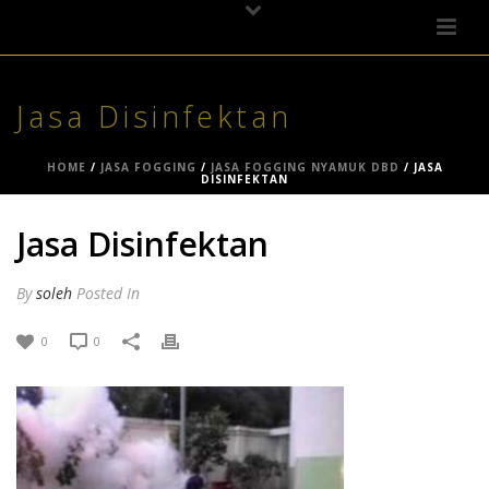
Jasa Disinfektan
HOME
/
JASA FOGGING
/
JASA FOGGING NYAMUK DBD
/ JASA
DISINFEKTAN
Jasa Disinfektan
By
soleh
Posted
In
0
0