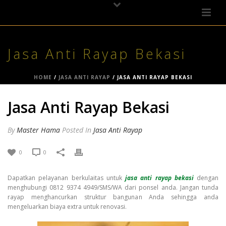
Jasa Anti Rayap Bekasi
HOME
/
JASA ANTI RAYAP
/ JASA ANTI RAYAP BEKASI
Jasa Anti Rayap Bekasi
By
Master Hama
Posted
In
Jasa Anti Rayap
0
0
Dapatkan pelayanan berkulaitas untuk
jasa anti rayap bekasi
dengan
menghubungi 0812 9374 4949/SMS/WA dari ponsel anda. Jangan tunda
rayap menghancurkan struktur bangunan Anda sehingga anda
mengeluarkan biaya extra untuk renovasi.