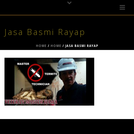
Jasa Basmi Rayap
HOME
/
HOME
/ JASA BASMI RAYAP