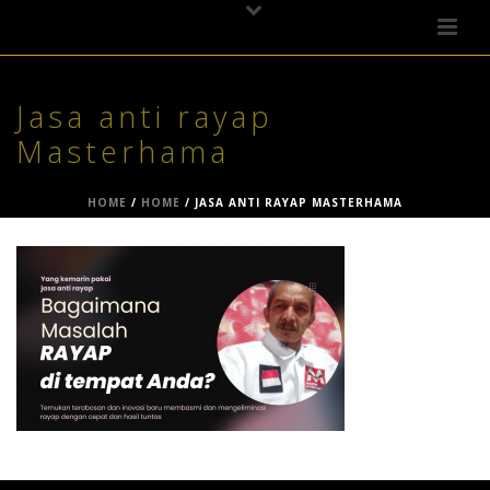
Jasa anti rayap
Masterhama
HOME
/
HOME
/ JASA ANTI RAYAP MASTERHAMA