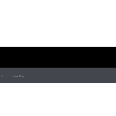
sa Pembasmi Rayap