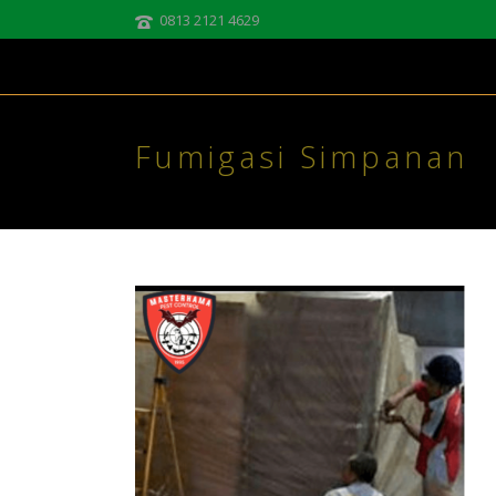
0813 2121 4629
Fumigasi Simpanan